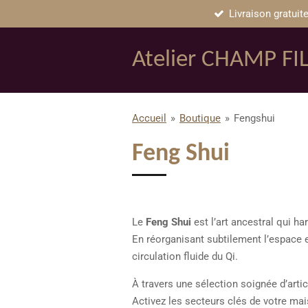
Livraison gratuite
Passer
au
contenu
Atelier CHAMP FI
principal
Accueil
»
Boutique
»
Fengshui
Feng Shui
Le
Feng Shui
est l’art ancestral qui har
En réorganisant subtilement l’espace et
circulation fluide du Qi.
À travers une sélection soignée d’arti
Activez les secteurs clés de votre mais