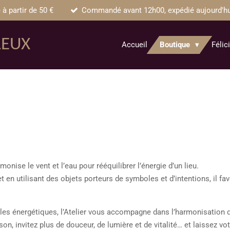
 à partir de 50 €
Commandé avant 12h00, expédié aujourd'hui 
LEUX
Accueil
Boutique
Félic
monise le vent et l’eau pour rééquilibrer l’énergie d’un lieu.
 en utilisant des objets porteurs de symboles et d’intentions, il favo
cles énergétiques, l’Atelier vous accompagne dans l’harmonisation d
on, invitez plus de douceur, de lumière et de vitalité… et laissez vot