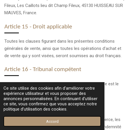
Fileux, Les Caillots lieu dit Champ Fileux, 45130 HUISSEAU SUR
MAUVES, France.
Article 15 - Droit applicable
Toutes les clauses figurant dans les présentes conditions
générales de vente, ainsi que toutes les opérations d’achat et
de vente qui y sont visées, seront soumises au droit français.
Article 16 - Tribunal compétent
En cas de litige, le tribunal compétent pour l’entreprise est le
Ce site utilise des cookies afin d’améliorer votre
Tribunal de Grande Instance d'Orléans
expérience utilisateur et vous proposer des
annonces personnalisées. En continuant d'utiliser
ce site, vous confirmez que vous acceptez notre
Article 17 - Pénalités de recouvrement
politique d’utilisation des cookies.
Conformément à l’article L. 441-6 du code de commerce, les
Accord
pénalités de retards, au taux annuel de 10 %, et une indemnité