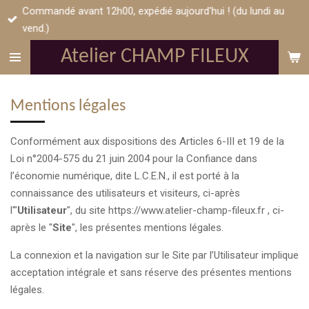
Commandé avant 12h00, expédié aujourd'hui ! (du lundi au
Passer
vend.)
au
contenu
Atelier CHAMP FILEUX
principal
Mentions légales
Conformément aux dispositions des Articles 6-III et 19 de la
Loi n°2004-575 du 21 juin 2004 pour la Confiance dans
l’économie numérique, dite L.C.E.N., il est porté à la
connaissance des utilisateurs et visiteurs, ci-après
l'"
Utilisateur
", du site https://www.atelier-champ-fileux.fr , ci-
après le "
Site
", les présentes mentions légales.
La connexion et la navigation sur le Site par l’Utilisateur implique
acceptation intégrale et sans réserve des présentes mentions
légales.