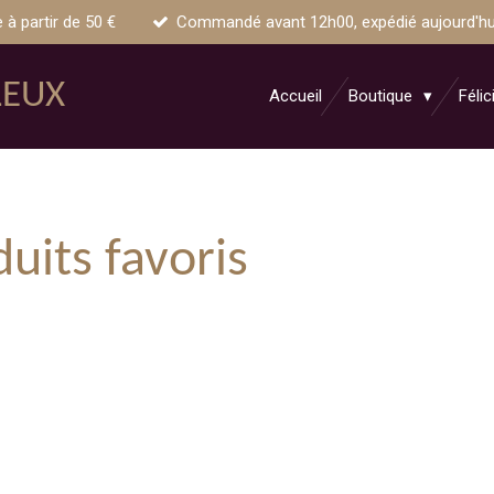
e à partir de 50 €
Commandé avant 12h00, expédié aujourd'hui 
LEUX
Accueil
Boutique
Félic
duits favoris