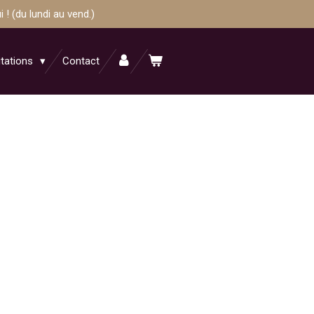
! (du lundi au vend.)
itations
Contact