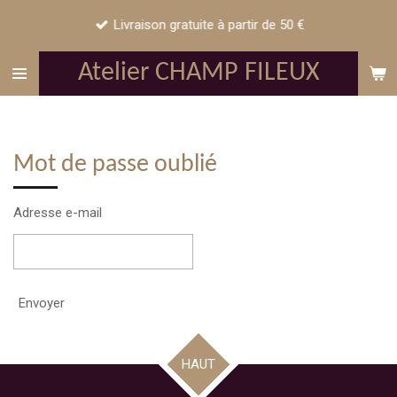
Passer
Livraison gratuite à partir de 50 €
au
contenu
Atelier CHAMP FILEUX
principal
Mot de passe oublié
Adresse e-mail
Envoyer
HAUT