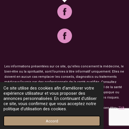
Les informations présentées sur ce site, qu’elles concernent la médecine, le
bien-être ou la spiritualité, sont fournies à titre informatif uniquement. Elles ne
doivent en aucun cas remplacer les conseils, diagnostics ou traitements
médicaux fournis par des professionnels de la santé qualifiés. Consultez
toujours un médecin, un psychologue ou un autre professionnel de la santé
Ce site utilise des cookies afin d’améliorer votre
pour toute question ou préoccupation concernant votre santé physique ou
expérience utilisateur et vous proposer des
mentale. L’utilisation des informations de ce site est à vos propres risques.
annonces personnalisées. En continuant d'utiliser
ce site, vous confirmez que vous acceptez notre
© 2023 Atelier Champ Fileux Orgonites, objets décoration et de bien-être«
TVA
politique d’utilisation des cookies.
non applicable, art. 293 B du CGI ».
Mentions légales
Propulsé par
Webador
Accord