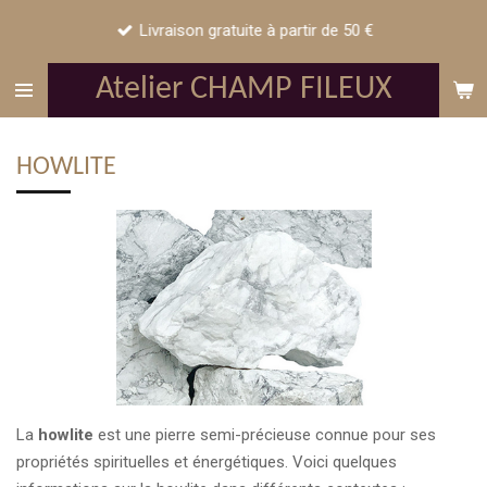
Passer
Livraison gratuite à partir de 50 €
au
contenu
Atelier CHAMP FILEUX
principal
HOWLITE
La
howlite
est une pierre semi-précieuse connue pour ses
propriétés spirituelles et énergétiques. Voici quelques