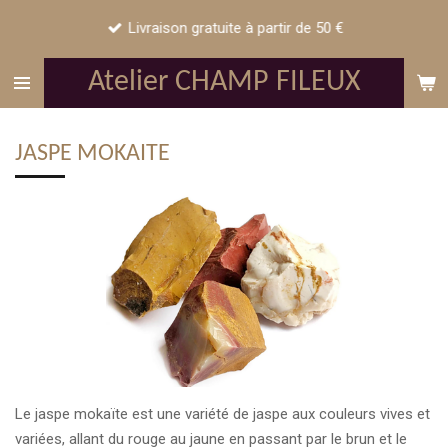
Passer
Livraison gratuite à partir de 50 €
au
contenu
Atelier CHAMP FILEUX
principal
JASPE MOKAITE
Le jaspe mokaïte est une variété de jaspe aux couleurs vives et
variées, allant du rouge au jaune en passant par le brun et le