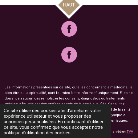
HAUT
Les informations présentées sur ce site, qu’elles concernent la médecine, le
bien-être ou la spiritualité, sont fournies à titre informatif uniquement. Elles ne
doivent en aucun cas remplacer les conseils, diagnostics ou traitements
médicaux fournis par des professionnels de la santé qualifiés. Consultez
toujours un médecin, un psychologue ou un autre professionnel de la santé
Ce site utilise des cookies afin d’améliorer votre
pour toute question ou préoccupation concernant votre santé physique ou
expérience utilisateur et vous proposer des
mentale. L’utilisation des informations de ce site est à vos propres risques.
annonces personnalisées. En continuant d'utiliser
ce site, vous confirmez que vous acceptez notre
© 2023 Atelier Champ Fileux Orgonites, objets décoration et de bien-être«
TVA
politique d’utilisation des cookies.
non applicable, art. 293 B du CGI ».
Mentions légales