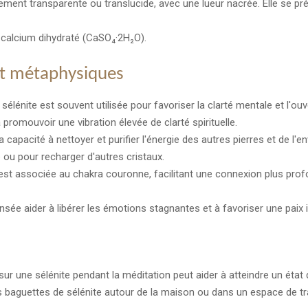
ement transparente ou translucide, avec une lueur nacrée. Elle se 
 calcium dihydraté (CaSO₄·2H₂O).
 et métaphysiques
sélénite est souvent utilisée pour favoriser la clarté mentale et l'ouve
 promouvoir une vibration élevée de clarté spirituelle.
 capacité à nettoyer et purifier l'énergie des autres pierres et de 
é ou pour recharger d'autres cristaux.
est associée au chakra couronne, facilitant une connexion plus prof
nsée aider à libérer les émotions stagnantes et à favoriser une paix 
ur une sélénite pendant la méditation peut aider à atteindre un état 
 baguettes de sélénite autour de la maison ou dans un espace de tra