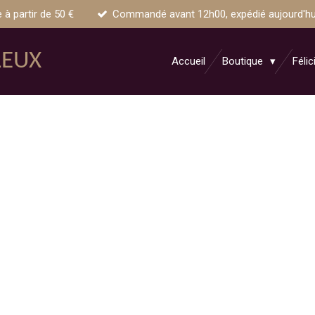
e à partir de 50 €
Commandé avant 12h00, expédié aujourd'hui 
LEUX
Accueil
Boutique
Félic