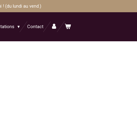
! (du lundi au vend.)
itations
Contact