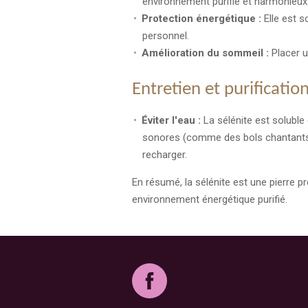
environnement purifié et harmonieux
Protection énergétique :
Elle est s
personnel.
Amélioration du sommeil :
Placer un
Entretien et purificatio
Éviter l'eau :
La sélénite est soluble d
sonores (comme des bols chantants), o
recharger.
En résumé, la sélénite est une pierre p
environnement énergétique purifié.