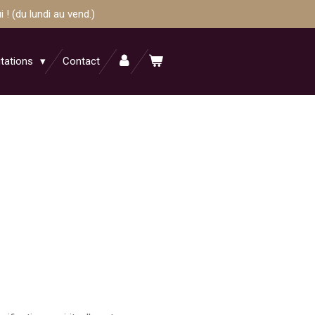
! (du lundi au vend.)
itations
Contact