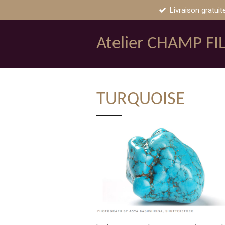
Livraison gratuit
Passer
au
contenu
Atelier CHAMP FI
principal
TURQUOISE