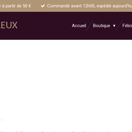
e à partir de 50 €
Commandé avant 12h00, expédié aujourd'hui 
LEUX
Accueil
Boutique
Félic