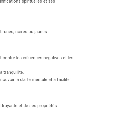
fications spirituelles et ses
 brunes, noires ou jaunes.
contre les influences négatives et les
 tranquillité.
uvoir la clarté mentale et à faciliter
attrayante et de ses propriétés