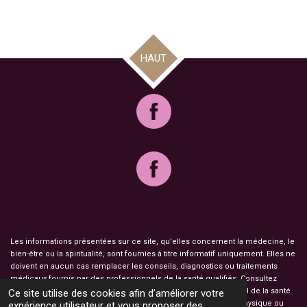
HAUT
Les informations présentées sur ce site, qu’elles concernent la médecine, le
bien-être ou la spiritualité, sont fournies à titre informatif uniquement. Elles ne
doivent en aucun cas remplacer les conseils, diagnostics ou traitements
médicaux fournis par des professionnels de la santé qualifiés. Consultez
toujours un médecin, un psychologue ou un autre professionnel de la santé
Ce site utilise des cookies afin d’améliorer votre
pour toute question ou préoccupation concernant votre santé physique ou
expérience utilisateur et vous proposer des