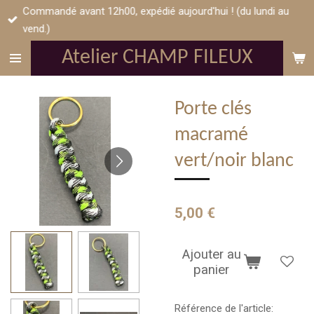
Commandé avant 12h00, expédié aujourd'hui ! (du lundi au
Passer
vend.)
au
contenu
Atelier CHAMP FILEUX
principal
Porte clés
macramé
vert/noir blanc
5,00 €
Ajouter au
panier
Référence de l'article: