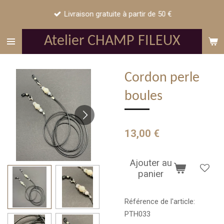
Passer
Livraison gratuite à partir de 50 €
au
contenu
Atelier CHAMP FILEUX
principal
Cordon perle
boules
13,00 €
Ajouter au
panier
Référence de l'article:
PTH033