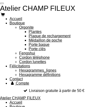
Passer
Atelier CHAMP FILEUX
au
contenu
principal
Accueil
Boutique
Orgonite
Plantes
Plaque de rechargement
Médaillon de poche
Porte bague
Porte clés
Fengshui
Cordon téléphone
Cordon lunettes
Félicitations
Hexagrammes_lignes
Hexagramme définitions
Contact
Compte
Livraison gratuite à partir de 50 €
Atelier CHAMP FILEUX
Accueil
Boutique