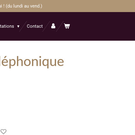
! (du lundi au vend.)
itations
Contact
léphonique