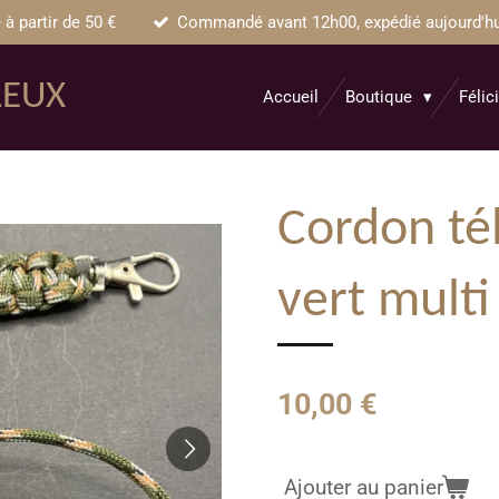
 à partir de 50 €
Commandé avant 12h00, expédié aujourd'hui 
LEUX
Accueil
Boutique
Félic
Cordon té
vert multi
10,00 €
Ajouter au panier