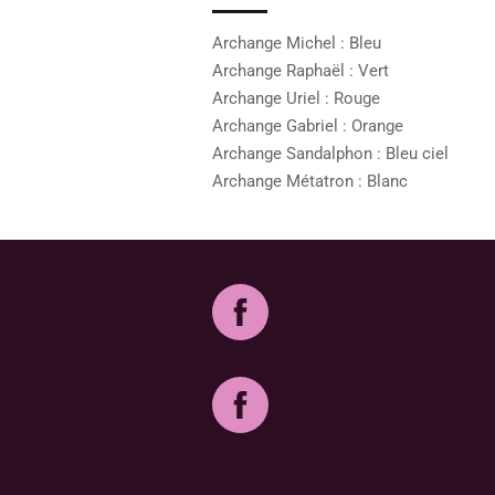
Archange Michel : Bleu
Archange Raphaël : Vert
Archange Uriel : Rouge
Archange Gabriel : Orange
Archange Sandalphon : Bleu ciel
Archange Métatron : Blanc