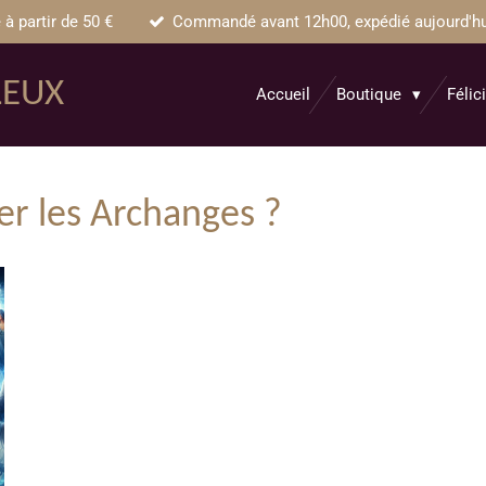
 à partir de 50 €
Commandé avant 12h00, expédié aujourd'hui 
LEUX
Accueil
Boutique
Félic
r les Archanges ?