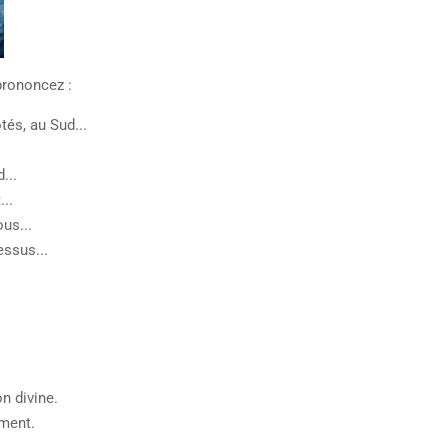
prononcez :
tés, au Sud...
...
...
us...
essus...
n divine.
ment.