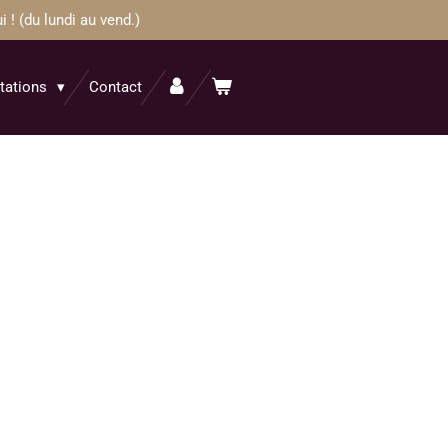
! (du lundi au vend.)
itations
Contact