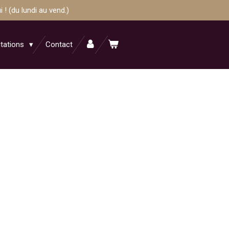
! (du lundi au vend.)
itations
Contact