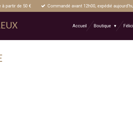
e à partir de 50 €
Commandé avant 12h00, expédié aujourd'hui 
LEUX
Accueil
Boutique
Félic
E