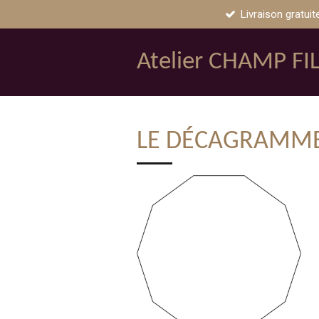
Livraison gratuit
Passer
au
contenu
Atelier CHAMP FI
principal
LE DÉCAGRAMM