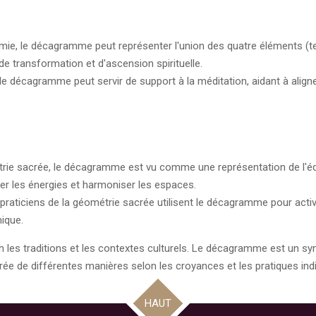
imie, le décagramme peut représenter l'union des quatre éléments (terre
de transformation et d'ascension spirituelle.
e décagramme peut servir de support à la méditation, aidant à aligner
rie sacrée, le décagramme est vu comme une représentation de l'équi
igner les énergies et harmoniser les espaces.
 praticiens de la géométrie sacrée utilisent le décagramme pour act
mique.
on les traditions et les contextes culturels. Le décagramme est un sy
orée de différentes manières selon les croyances et les pratiques indi
HAUT