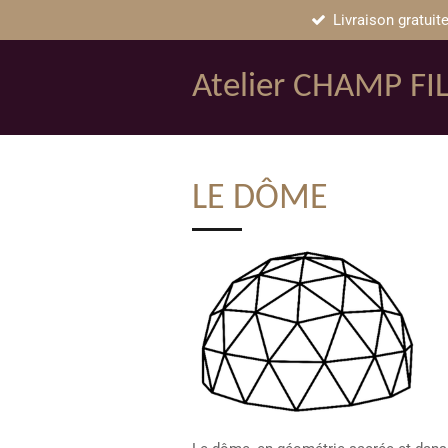
Livraison gratuite
Passer
au
contenu
Atelier CHAMP FI
principal
LE DÔME