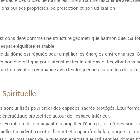
e cadre des ondes de forme, est une structure fascinante avec dive
ons sur ses propriétés, sa protection et son utilisation :
st considéré comme une structure géométrique harmonique. Sa for
 espace équilibré et stable.
e du dôme est réputée pour amplifier les énergies environnantes. Ce
rison énergétique pour intensifier les intentions et les vibrations p
ont souvent en résonance avec les fréquences naturelles de la Ter
 Spirituelle
 sont utilisés pour créer des espaces sacrés protégés. Leur forme
e énergétique protectrice autour de l'espace intérieur.
e
: En raison de leur capacité à amplifier l'énergie, les dômes sont 
lle. Ils aident à centrer l'esprit et à approfondir la pratique spiritu
as
: Les praticiens de la guérison énergétique utilisent les dômes po