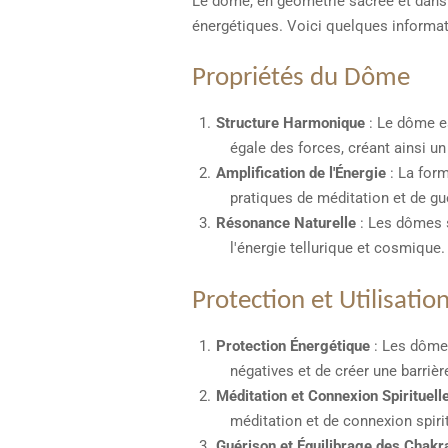
Le dôme, en géométrie sacrée et dans l
énergétiques. Voici quelques informati
Propriétés du Dôme
Structure Harmonique
: Le dôme e
égale des forces, créant ainsi un
Amplification de l'Énergie
: La form
pratiques de méditation et de gué
Résonance Naturelle
: Les dômes s
l'énergie tellurique et cosmique.
Protection et Utilisation
Protection Énergétique
: Les dômes
négatives et de créer une barrièr
Méditation et Connexion Spirituell
méditation et de connexion spiritue
Guérison et Équilibrage des Chakr