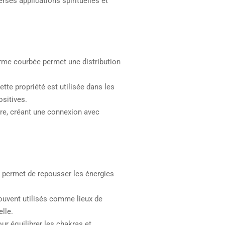
rses applications spirituelles et
me courbée permet une distribution
tte propriété est utilisée dans les
ositives.
re, créant une connexion avec
 permet de repousser les énergies
souvent utilisés comme lieux de
elle.
ur équilibrer les chakras et