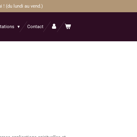
! (du lundi au vend.)
itations
Contact