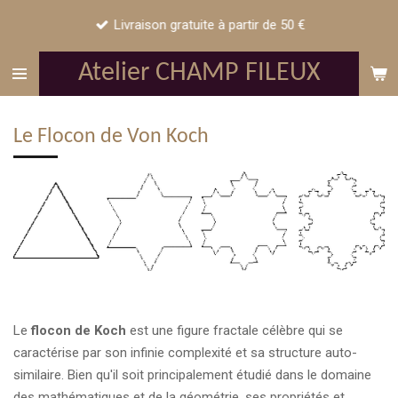
Passer
Livraison gratuite à partir de 50 €
au
contenu
Atelier CHAMP FILEUX
principal
Le Flocon de Von Koch
Le
flocon de Koch
est une figure fractale célèbre qui se
caractérise par son infinie complexité et sa structure auto-
similaire. Bien qu'il soit principalement étudié dans le domaine
des mathématiques et de la géométrie, ses propriétés et