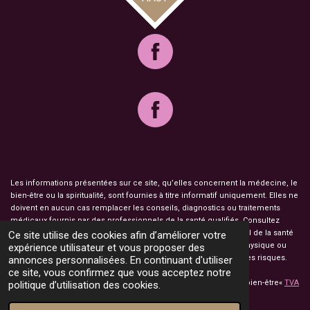
Les informations présentées sur ce site, qu’elles concernent la médecine, le
bien-être ou la spiritualité, sont fournies à titre informatif uniquement. Elles ne
doivent en aucun cas remplacer les conseils, diagnostics ou traitements
médicaux fournis par des professionnels de la santé qualifiés. Consultez
toujours un médecin, un psychologue ou un autre professionnel de la santé
Ce site utilise des cookies afin d’améliorer votre
pour toute question ou préoccupation concernant votre santé physique ou
expérience utilisateur et vous proposer des
mentale. L’utilisation des informations de ce site est à vos propres risques.
annonces personnalisées. En continuant d'utiliser
ce site, vous confirmez que vous acceptez notre
© 2023 Atelier Champ Fileux Orgonites, objets décoration et de bien-être«
TVA
politique d’utilisation des cookies.
non applicable, art. 293 B du CGI ».
Mentions légales
Propulsé par
Webador