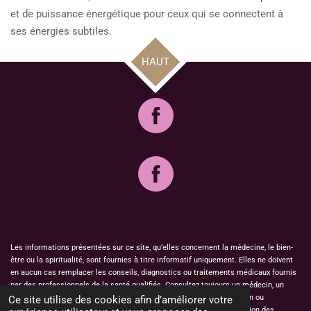
et de puissance énergétique pour ceux qui se connectent à
ses énergies subtiles.
HAUT
Les informations présentées sur ce site, qu’elles concernent la médecine, le bien-
être ou la spiritualité, sont fournies à titre informatif uniquement. Elles ne doivent
en aucun cas remplacer les conseils, diagnostics ou traitements médicaux fournis
par des professionnels de la santé qualifiés. Consultez toujours un médecin, un
psychologue ou un autre professionnel de la santé pour toute question ou
Ce site utilise des cookies afin d’améliorer votre
préoccupation concernant votre santé physique ou mentale. L’utilisation des