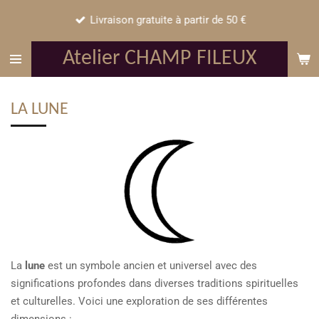
Passer
Livraison gratuite à partir de 50 €
au
contenu
Atelier CHAMP FILEUX
principal
LA LUNE
La
lune
est un symbole ancien et universel avec des
significations profondes dans diverses traditions spirituelles
et culturelles. Voici une exploration de ses différentes