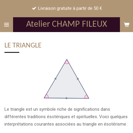
Passer
Livraison gratuite à partir de 50 €
au
contenu
Atelier CHAMP FILEUX
principal
LE TRIANGLE
Le triangle est un symbole riche de significations dans
différentes traditions ésotériques et spirituelles. Voici quelques
interprétations courantes associées au triangle en ésotérisme :